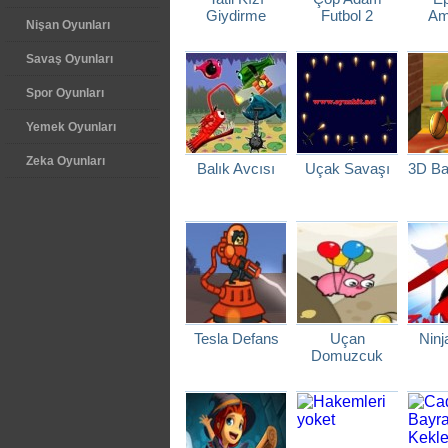
Giydirme
Futbol 2
Ame
Nişan Oyunları
Savaş Oyunları
Spor Oyunları
Yemek Oyunları
Zeka Oyunları
Balık Avcısı
Uçak Savaşı
3D Ba
Tesla Defans
Uçan
Ninj
Domuzcuk