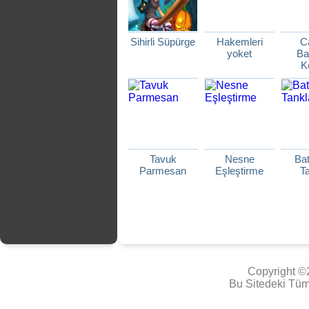
Sihirli Süpürge
Hakemleri
Ca
yoket
Ba
K
Tavuk
Nesne
Bat
Parmesan
Eşleştirme
Ta
Copyright ©
Bu Sitedeki Tüm 